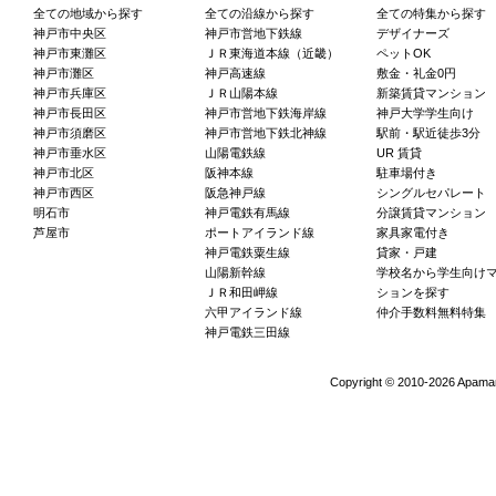
全ての地域から探す
全ての沿線から探す
全ての特集から探す
神戸市中央区
神戸市営地下鉄線
デザイナーズ
神戸市東灘区
ＪＲ東海道本線（近畿）
ペットOK
神戸市灘区
神戸高速線
敷金・礼金0円
神戸市兵庫区
ＪＲ山陽本線
新築賃貸マンション
神戸市長田区
神戸市営地下鉄海岸線
神戸大学学生向け
神戸市須磨区
神戸市営地下鉄北神線
駅前・駅近徒歩3分
神戸市垂水区
山陽電鉄線
UR 賃貸
神戸市北区
阪神本線
駐車場付き
神戸市西区
阪急神戸線
シングルセパレート
明石市
神戸電鉄有馬線
分譲賃貸マンション
芦屋市
ポートアイランド線
家具家電付き
神戸電鉄粟生線
貸家・戸建
山陽新幹線
学校名から学生向け
ＪＲ和田岬線
ションを探す
六甲アイランド線
仲介手数料無料特集
神戸電鉄三田線
Copyright ©
2010-2026 Apaman 