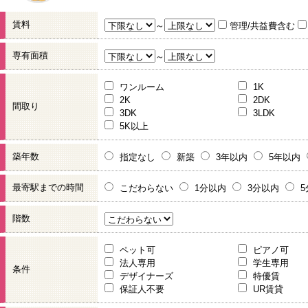
賃料
～
管理/共益費含む
専有面積
～
ワンルーム
1K
2K
2DK
間取り
3DK
3LDK
5K以上
築年数
指定なし
新築
3年以内
5年以内
最寄駅までの時間
こだわらない
1分以内
3分以内
階数
ペット可
ピアノ可
法人専用
学生専用
条件
デザイナーズ
特優賃
保証人不要
UR賃貸