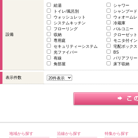
給湯
シャワー
トイレ/風呂別
シャンプード
ウォッシュレット
ウォオームレ
システムキッチン
冷蔵庫
フローリング
バルコニー
設備
収納
クローゼット
専用庭
モニタ付イン
セキュリティーシステム
宅配ボックス
光ファイバー
BS
有線
バリアフリー
角部屋
床下収納
表示件数
地域から探す
沿線から探す
特集から探す