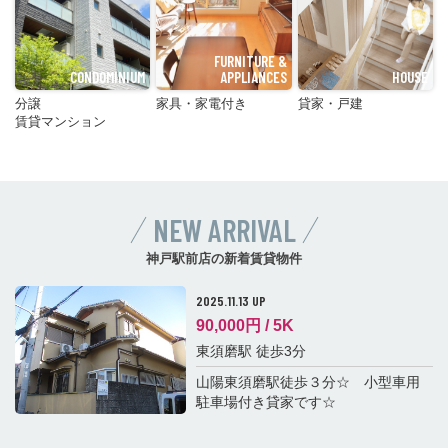
FURNITURE &
CONDOMINIUM
APPLIANCES
HOUSE
分譲
家具・家電付き
貸家・戸建
賃貸マンション
NEW ARRIVAL
神戸駅前店の新着賃貸物件
2025.11.13 UP
90,000
円 /
5K
東須磨駅 徒歩3分
山陽東須磨駅徒歩３分☆ 小型車用
駐車場付き貸家です☆