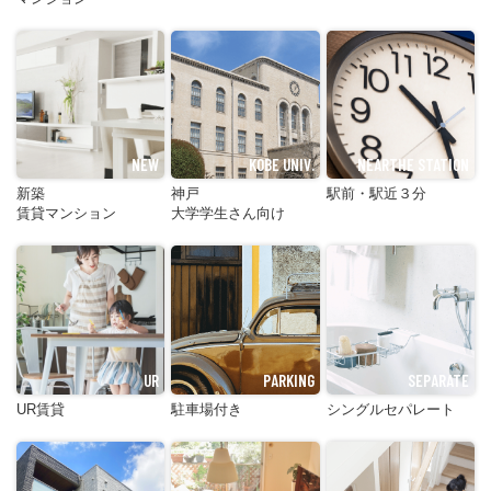
NEW
KOBE UNIV.
NEARTHE STATION
新築
神戸
駅前・駅近３分
賃貸マンション
大学学生さん向け
UR
PARKING
SEPARATE
UR賃貸
駐車場付き
シングルセパレート