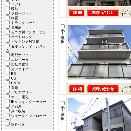
ロフト
収納
アパ
クローゼット
TEL.0
物置
トランクルーム
専用庭
モニタ付インターホン
オートロック
ピッキング対策鍵
セキュリティーシステ
ム
宅配ボックス
エレベータ
自転車置場
光ファイバー
BS
CS
CATV
アパ
有線
TEL.0
バリアフリー
オール電化
IHクッキングヒーター
角部屋
床下収納
ウォークインクローゼ
ット
家具付き