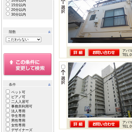
10分以内
15分以内
20分以内
30分以内
階数
アパ
TEL.0
条件
ペット可
ピアノ可
二人入居可
事務所利用可
法人専用
学生専用
男性専用
アパ
女性専用
TEL.0
デザイナーズ