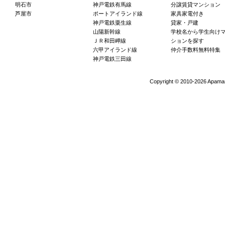
明石市
神戸電鉄有馬線
分譲賃貸マンション
芦屋市
ポートアイランド線
家具家電付き
神戸電鉄粟生線
貸家・戸建
山陽新幹線
学校名から学生向け
ＪＲ和田岬線
ションを探す
六甲アイランド線
仲介手数料無料特集
神戸電鉄三田線
Copyright ©
2010-2026 Apaman 