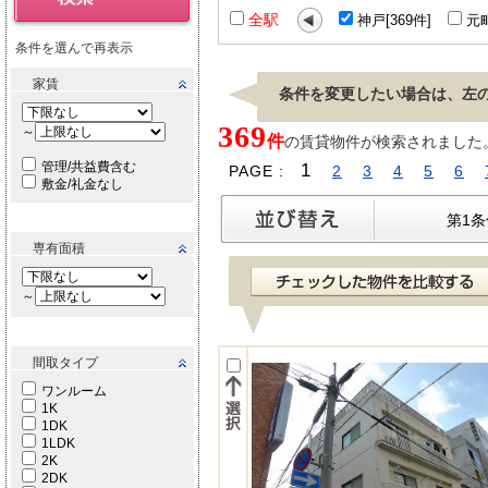
全駅
神戸[369件]
元町
条件を選んで再表示
家賃
条件を変更したい場合は、左
369
～
件
の賃貸物件が検索されました。[ 
管理/共益費含む
1
PAGE :
2
3
4
5
6
敷金/礼金なし
第1
専有面積
～
間取タイプ
ワンルーム
1K
1DK
1LDK
2K
2DK