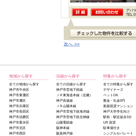
アパ
TEL.0
次へ >>
地域から探す
沿線から探す
特集から探す
全ての地域から探す
全ての沿線から探す
全ての特集から探す
神戸市中央区
神戸市営地下鉄線
デザイナーズ
神戸市東灘区
ＪＲ東海道本線（近畿）
ペットOK
神戸市灘区
神戸高速線
敷金・礼金0円
神戸市兵庫区
ＪＲ山陽本線
新築賃貸マンション
神戸市長田区
神戸市営地下鉄海岸線
神戸大学学生向け
神戸市須磨区
神戸市営地下鉄北神線
駅前・駅近徒歩3分
神戸市垂水区
山陽電鉄線
UR 賃貸
神戸市北区
阪神本線
駐車場付き
神戸市西区
阪急神戸線
シングルセパレート