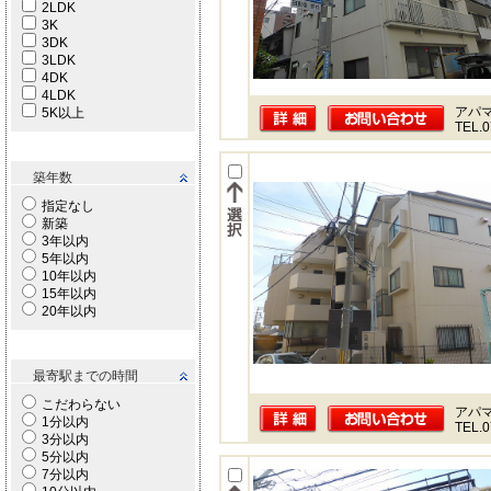
2LDK
3K
3DK
3LDK
4DK
4LDK
アパ
5K以上
TEL.0
築年数
指定なし
新築
3年以内
5年以内
10年以内
15年以内
20年以内
最寄駅までの時間
こだわらない
アパ
1分以内
TEL.0
3分以内
5分以内
7分以内