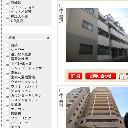
特優賃
リノベーション
ペット相談可
保証人不要
UR賃貸
設備
給湯
シャワー
追い焚き給湯
浴室乾燥機
トイレ/風呂別
シャンプードレッサー
洗面台
アパ
室内洗濯機置場
TEL.0
ウォッシュレット
ウォオームレット
独立キッチン
カウンターキッチン
システムキッチン
冷蔵庫
エアコン
床暖房
フローリング
バルコニー
テラス