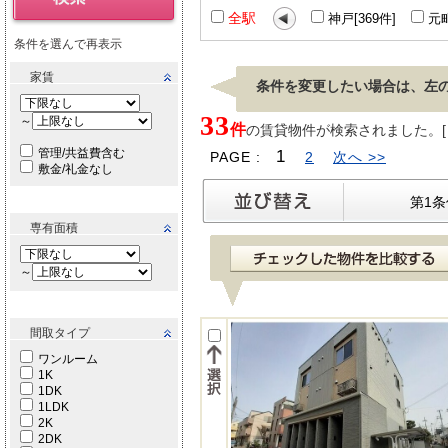
全駅
神戸[369件]
元町
条件を選んで再表示
家賃
条件を変更したい場合は、左
33
～
件
の賃貸物件が検索されました。[ 表示
管理/共益費含む
1
PAGE :
2
次へ >>
敷金/礼金なし
第1
専有面積
～
間取タイプ
ワンルーム
1K
1DK
1LDK
2K
2DK