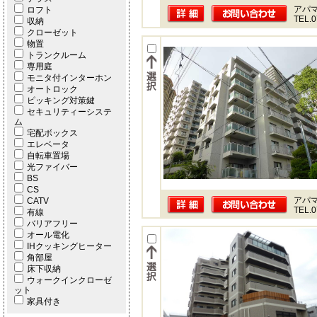
アパ
ロフト
TEL.0
収納
クローゼット
物置
トランクルーム
専用庭
モニタ付インターホン
オートロック
ピッキング対策鍵
セキュリティーシステ
ム
宅配ボックス
エレベータ
自転車置場
光ファイバー
BS
CS
アパ
CATV
TEL.0
有線
バリアフリー
オール電化
IHクッキングヒーター
角部屋
床下収納
ウォークインクローゼ
ット
家具付き