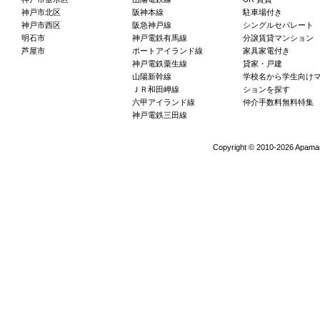
神戸市北区
阪神本線
駐車場付き
神戸市西区
阪急神戸線
シングルセパレート
明石市
神戸電鉄有馬線
分譲賃貸マンション
芦屋市
ポートアイランド線
家具家電付き
神戸電鉄粟生線
貸家・戸建
山陽新幹線
学校名から学生向け
ＪＲ和田岬線
ションを探す
六甲アイランド線
仲介手数料無料特集
神戸電鉄三田線
Copyright ©
2010-2026 Apaman 