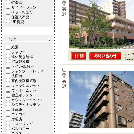
特優賃
リノベーション
ペット相談可
保証人不要
UR賃貸
設備
給湯
シャワー
アパ
追い焚き給湯
TEL.0
浴室乾燥機
トイレ/風呂別
シャンプードレッサー
洗面台
室内洗濯機置場
ウォッシュレット
ウォオームレット
独立キッチン
カウンターキッチン
システムキッチン
冷蔵庫
エアコン
床暖房
フローリング
バルコニー
テラス