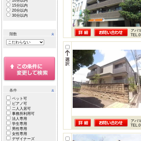
10分以内
15分以内
20分以内
30分以内
アパ
階数
TEL.0
条件
ペット可
ピアノ可
二人入居可
事務所利用可
法人専用
アパ
学生専用
TEL.0
男性専用
女性専用
デザイナーズ