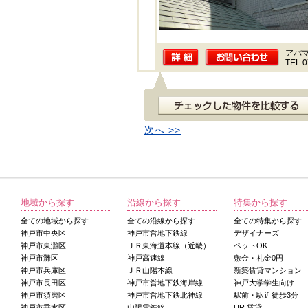
アパ
TEL.0
次へ >>
地域から探す
沿線から探す
特集から探す
全ての地域から探す
全ての沿線から探す
全ての特集から探す
神戸市中央区
神戸市営地下鉄線
デザイナーズ
神戸市東灘区
ＪＲ東海道本線（近畿）
ペットOK
神戸市灘区
神戸高速線
敷金・礼金0円
神戸市兵庫区
ＪＲ山陽本線
新築賃貸マンション
神戸市長田区
神戸市営地下鉄海岸線
神戸大学学生向け
神戸市須磨区
神戸市営地下鉄北神線
駅前・駅近徒歩3分
神戸市垂水区
山陽電鉄線
UR 賃貸