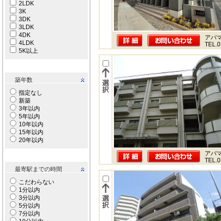
2LDK
3K
3DK
3LDK
4DK
アパ
4LDK
TEL.0
5K以上
築年数
指定なし
新築
3年以内
5年以内
10年以内
15年以内
20年以内
アパ
TEL.0
最寄駅までの時間
こだわらない
1分以内
3分以内
5分以内
7分以内