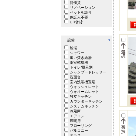
特優賃
リノベーション
ペット相談可
保証人不要
UR賃貸
設備
給湯
シャワー
追い焚き給湯
浴室乾燥機
トイレ/風呂別
シャンプードレッサー
洗面台
室内洗濯機置場
ウォッシュレット
ウォオームレット
独立キッチン
カウンターキッチン
システムキッチン
冷蔵庫
エアコン
床暖房
フローリング
バルコニー
テラス