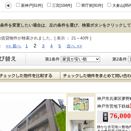
新神戸[61件]
三宮[104件]
県庁前[91件]
大倉山[85
条件を変更したい場合は、左の条件を選び、検索ボタンをクリックして
の賃貸物件が検索されました。[ 表示 ： 21～40件 ]
2
 :
<< 前へ
1
3
4
5
次へ >>
第1条件
第2条件
神戸市兵庫区夢野
神戸市営地下鉄線
76,00
静かな住宅地☆敷地