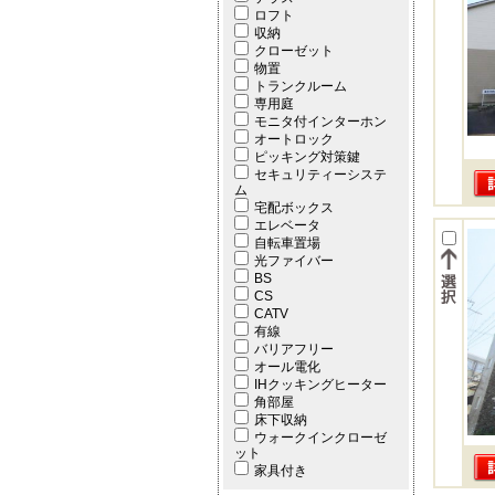
ロフト
収納
クローゼット
物置
トランクルーム
専用庭
モニタ付インターホン
オートロック
ピッキング対策鍵
セキュリティーシステ
ム
宅配ボックス
エレベータ
自転車置場
光ファイバー
BS
CS
CATV
有線
バリアフリー
オール電化
IHクッキングヒーター
角部屋
床下収納
ウォークインクローゼ
ット
家具付き