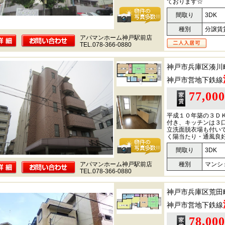
ております☆
間取り
3DK
種別
分譲賃
アパマンホーム神戸駅前店
TEL.078-366-0880
神戸市兵庫区湊川
神戸市営地下鉄線
77,00
平成１０年築の３Ｄ
付き、キッチンは３
立洗面脱衣場も付い
く陽当たり・通風良
間取り
3DK
アパマンホーム神戸駅前店
種別
マンシ
TEL.078-366-0880
神戸市兵庫区荒田
神戸市営地下鉄線
78,00