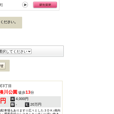
件]
湊川公園[92件]
上沢[81件]
長田[37件]
新長田[
ください。
町3丁目
湊川公園
13
徒歩
分
4,000円
0円
-
20万円
内駐車場もあります☆広々とした３ＤＫ♪南向