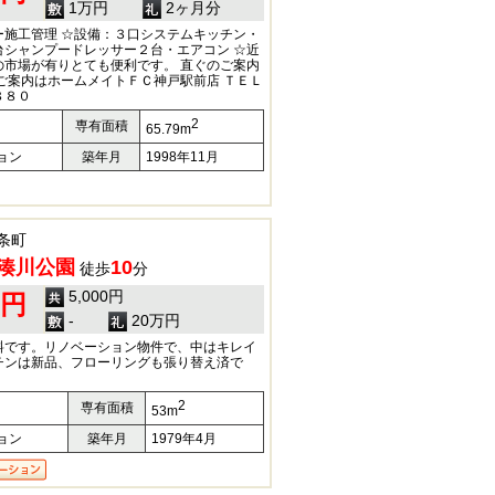
1万円
2ヶ月分
ー施工管理 ☆設備：３口システムキッチン・
台シャンプードレッサー２台・エアコン ☆近
の市場が有りとても便利です。 直ぐのご案内
ご案内はホームメイトＦＣ神戸駅前店 ＴＥＬ
８８０
2
専有面積
65.79m
ョン
築年月
1998年11月
条町
湊川公園
10
徒歩
分
5,000円
0円
-
20万円
料です。リノベーション物件で、中はキレイ
チンは新品、フローリングも張り替え済で
2
専有面積
53m
ョン
築年月
1979年4月