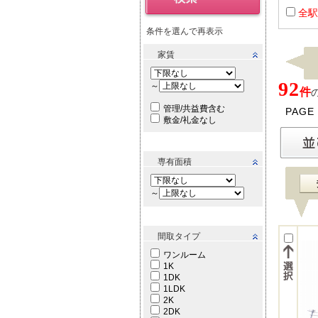
全駅
条件を選んで再表示
家賃
92
～
件
管理/共益費含む
PAGE
敷金/礼金なし
専有面積
～
間取タイプ
ワンルーム
1K
1DK
1LDK
2K
2DK