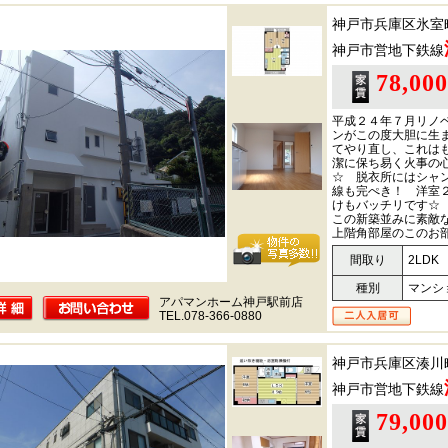
神戸市兵庫区氷室
神戸市営地下鉄線
78,00
平成２４年７月リノ
ンがこの度大胆に生
てやり直し、これは
潔に保ち易く火事の
☆ 脱衣所にはシャ
線も完ぺき！ 洋室
けもバッチリです☆
この新築並みに素敵
上階角部屋のこのお
間取り
2LDK
種別
マンシ
アパマンホーム神戸駅前店
TEL.078-366-0880
神戸市兵庫区湊川
神戸市営地下鉄線
79,00