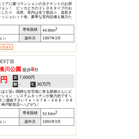
エリアに建つマンションの元テナントのお部
ジョン！ ピッカピカの２ＬＤＫタイプのお
ました☆ 当然、室内は全て新品☆ 追炊き
ォッシュレット他、豪華な室内設備も魅力た
2
専有面積
44.88m
ョン
築年月
1997年3月
町3丁目
湊川公園
8
徒歩
分
7,000円
0円
-
30万円
にほど近い閑静な住宅地に有る新婚さんにピ
ンション・システムキッチンが魅力的です＼
Ｋ是非ご連絡下さいＴｅｌ０７８－３６６－０８
神戸駅前店へ＼(^o^)／
2
専有面積
52.64m
ョン
築年月
1991年3月