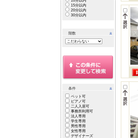
10分以内
15分以内
20分以内
30分以内
階数
条件
ペット可
ピアノ可
二人入居可
事務所利用可
法人専用
学生専用
男性専用
女性専用
デザイナーズ