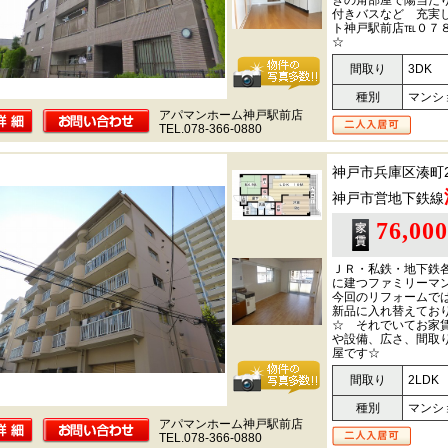
きの角部屋で陽当た
付きバスなど 充実
ト神戸駅前店℡０７
☆
間取り
3DK
種別
マンシ
アパマンホーム神戸駅前店
TEL.078-366-0880
神戸市兵庫区湊町
神戸市営地下鉄線
76,00
ＪＲ・私鉄・地下鉄
に建つファミリーマ
今回のリフォームで
新品に入れ替えてお
☆ それでいてお家
や設備、広さ、間取
屋です☆
間取り
2LDK
種別
マンシ
アパマンホーム神戸駅前店
TEL.078-366-0880