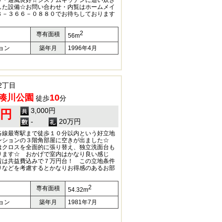
り・通風良好☆システムキッチンに追い炊き
した設備☆お問い合わせ・内覧はホームメイ
８－３６６－０８８０でお待ちしております
2
専有面積
56m
ョン
築年月
1996年4月
2丁目
湊川公園
10
徒歩
分
3,000円
0円
-
20万円
各線最寄駅まで徒歩１０分以内という好立地
ンションの３階角部屋に空きが出ました☆
はクロスを全面的に張り替え、独立洗面台も
ります☆ おかげで室内はかなり良い感じ
賃は共益費込みで７万円台！ この立地条件
りなどを考慮するとかなりお得感のあるお部
2
専有面積
54.32m
ョン
築年月
1981年7月