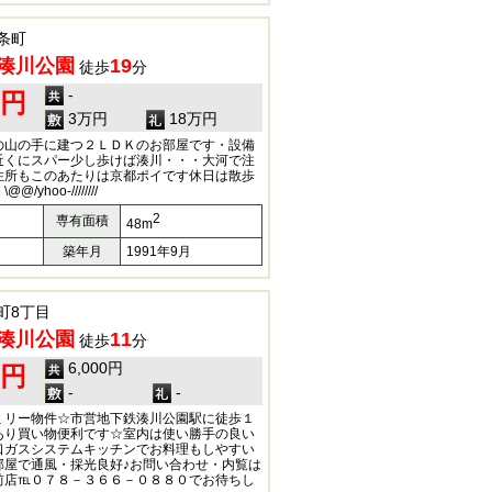
条町
湊川公園
19
徒歩
分
-
0円
3万円
18万円
の山の手に建つ２ＬＤＫのお部屋です・設備
近くにスパー少し歩けば湊川・・・大河で注
住所もこのあたりは京都ポイです休日は散歩
hoo-////////
2
専有面積
48m
築年月
1991年9月
町8丁目
湊川公園
11
徒歩
分
6,000円
0円
-
-
ミリー物件☆市営地下鉄湊川公園駅に徒歩１
あり買い物便利です☆室内は使い勝手の良い
口ガスシステムキッチンでお料理もしやすい
部屋で通風・採光良好♪お問い合わせ・内覧は
前店℡０７８－３６６－０８８０でお待ちし