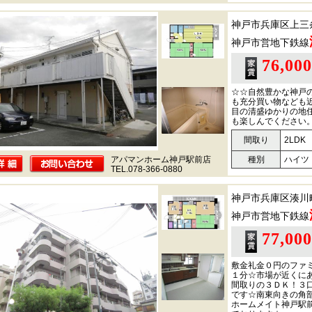
神戸市兵庫区上三
神戸市営地下鉄線
76,00
☆☆自然豊かな神戸
も充分買い物なども
目の清盛ゆかりの地
も楽しんでください。\@@/y
間取り
2LDK
アパマンホーム神戸駅前店
種別
ハイツ
TEL.078-366-0880
神戸市兵庫区湊川
神戸市営地下鉄線
77,00
敷金礼金０円のファ
１分☆市場が近くに
間取りの３ＤＫ！３
です☆南東向きの角
ホームメイト神戸駅