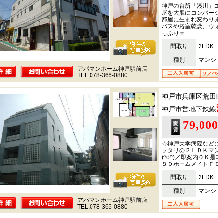
神戸の台所「湊川」
屋を大胆にコンバー
部屋に生まれ変わり
バスや浴室乾燥、ウ
っぷり☆
間取り
2LDK
種別
マンシ
アパマンホーム神戸駅前店
TEL.078-366-0880
神戸市兵庫区荒田
神戸市営地下鉄線
79,00
☆神戸大学病院など
ッタリの２ＬＤＫマ
(^o^)／即案内Ｏ
８０ホームメイトＦＣ
間取り
2LDK
種別
マンシ
アパマンホーム神戸駅前店
TEL.078-366-0880