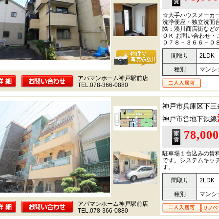
☆大手ハウスメーカ
洗浄便座・独立洗面
隣：湊川商店街など
ＯＫ お問い合わせ・
０７８－３６６－０
間取り
2LDK
種別
マンシ
アパマンホーム神戸駅前店
TEL.078-366-0880
神戸市兵庫区下三
神戸市営地下鉄線
78,00
駐車場１台込みの賃
です。システムキッ
す。
間取り
2LDK
種別
マンシ
アパマンホーム神戸駅前店
TEL.078-366-0880