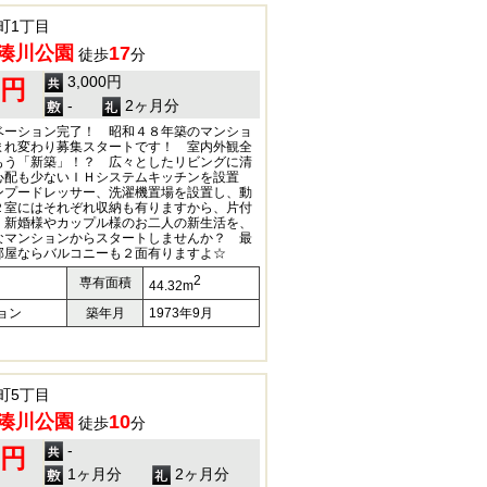
町1丁目
湊川公園
17
徒歩
分
3,000円
0円
-
2ヶ月分
ベーション完了！ 昭和４８年築のマンショ
まれ変わり募集スタートです！ 室内外観全
もう「新築」！？ 広々としたリビングに清
心配も少ないＩＨシステムキッチンを設置
ンプードレッサー、洗濯機置場を設置し、動
２室にはそれぞれ収納も有りますから、片付
 新婚様やカップル様のお二人の新生活を、
なマンションからスタートしませんか？ 最
部屋ならバルコニーも２面有りますよ☆
2
専有面積
44.32m
ョン
築年月
1973年9月
町5丁目
湊川公園
10
徒歩
分
-
0円
1ヶ月分
2ヶ月分