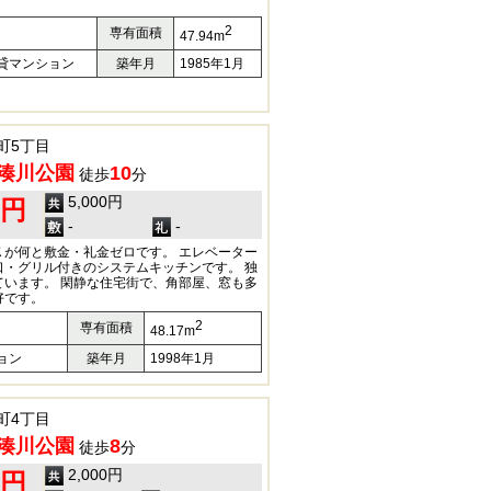
2
専有面積
47.94m
貸マンション
築年月
1985年1月
町5丁目
湊川公園
10
徒歩
分
5,000円
0円
-
-
Ｋが何と敷金・礼金ゼロです。 エレベーター
口・グリル付きのシステムキッチンです。 独
ています。 閑静な住宅街で、角部屋、窓も多
好です。
2
専有面積
48.17m
ョン
築年月
1998年1月
町4丁目
湊川公園
8
徒歩
分
2,000円
0円