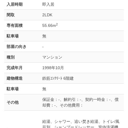
入居時期
即入居
間取
2LDK
2
専有面積
55.66m
駐車場
無
部屋の向き
-
種別
マンション
完成年月
1998年10月
建物構造
鉄筋ｺﾝｸﾘｰﾄ 6階建
駐車場
無
保証金：-、解約引：-、契約一時金：-、償
その他
却費：-、その他費用：
給湯、シャワー、追い焚き給湯、トイレ/風
呂別、シャンプードレッサー、室内洗濯機