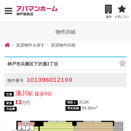
お気に入り
履歴
物件詳細
賃貸物件を探す
賃貸物件詳細
神戸市兵庫区下沢通3丁目
101396012169
物件番号
湊川
駅 徒歩5分
交通
11
2LDK
万円
間取り
家賃
2
55.66m
-
専有面積
共益費