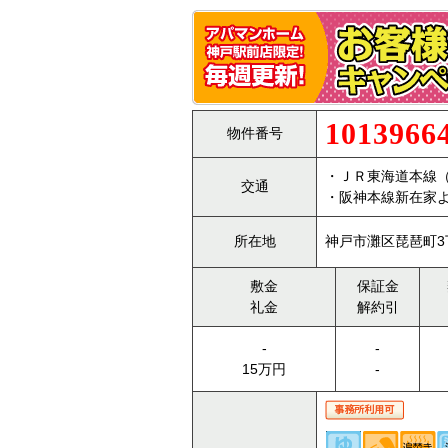
1013966
物件番号
・ＪＲ東海道本線
交通
・阪神本線新在家よ
所在地
神戸市灘区琵琶町3
敷金
保証金
礼金
解約引
-
-
15万円
-