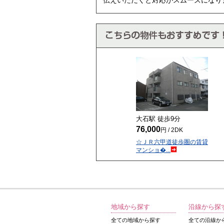
伝えいただくと対応がスムーズになり
大石駅 徒歩
9
分
76,000
円 / 2DK
☆ＪＲ六甲道徒歩圏の賃貸
マンショ�...
地域から探す
沿線から探
全ての地域から探す
全ての沿線か