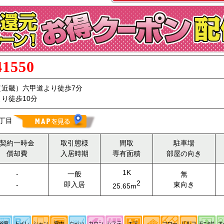
41550
（近畿）六甲道より徒歩7分
り徒歩10分
丁目
契約一時金
取引態様
間取
駐車場
償却費
入居時期
専有面積
部屋の向き
1K
-
一般
無
2
-
即入居
東向き
25.65m