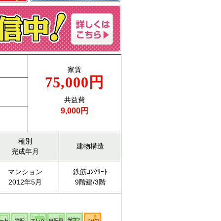
家賃
75,000円
共益費
9,000円
種別
建物構造
完成年月
マンション
鉄筋ｺﾝｸﾘｰﾄ
2012年5月
9階建/3階