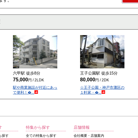
ます。
六甲駅 徒歩
8
分
王子公園駅 徒歩
15
分
75,000
80,000
円 / 2LDK
円 / 2DK
駅や商業施設が付近にあっ
☆王子公園・神戸市灘区の
て便利！�...
１軒家・�...
す
特集から探す
店舗情報
ら探す
全ての特集から探す
会社概要・店舗案内