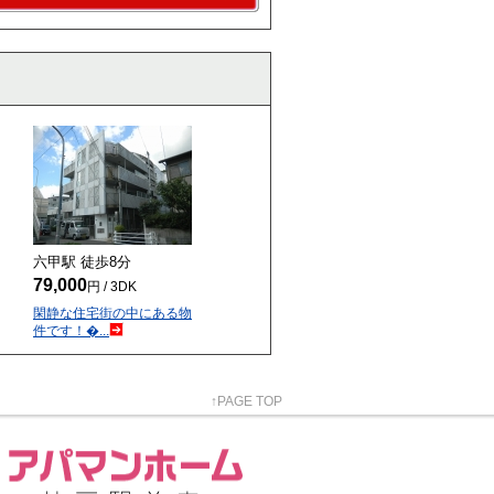
六甲駅 徒歩
8
分
79,000
円 / 3DK
閑静な住宅街の中にある物
件です！�...
↑PAGE TOP