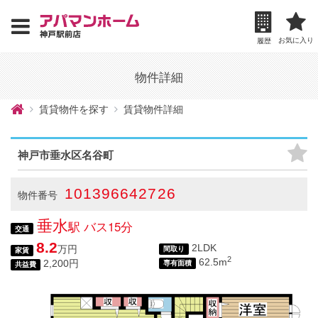
お気に入り
履歴
物件詳細
賃貸物件を探す
賃貸物件詳細
神戸市垂水区名谷町
101396642726
物件番号
垂水
駅 バス15分
交通
8.2
2LDK
万円
間取り
家賃
2
62.5m
2,200円
専有面積
共益費