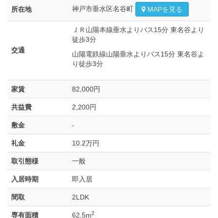
神戸市垂水区名谷町
所在地
MAPを見る
ＪＲ山陽本線垂水よりバス15分 東名谷より
徒歩3分
交通
山陽電鉄線山陽垂水よりバス15分 東名谷よ
り徒歩3分
家賃
82,000円
共益費
2,200円
敷金
-
礼金
10.2万円
取引態様
一般
入居時期
即入居
間取
2LDK
2
専有面積
62.5m