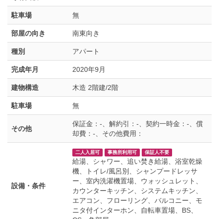
駐車場
無
部屋の向き
南東向き
種別
アパート
完成年月
2020年9月
建物構造
木造 2階建/2階
駐車場
無
保証金：-、解約引：-、契約一時金：-、償
その他
却費：-、その他費用：
二人入居可
事務所利用可
保証人不要
給湯、シャワー、追い焚き給湯、浴室乾燥
機、トイレ/風呂別、シャンプードレッサ
ー、室内洗濯機置場、ウォッシュレット、
設備・条件
カウンターキッチン、システムキッチン、
エアコン、フローリング、バルコニー、モ
ニタ付インターホン、自転車置場、BS、