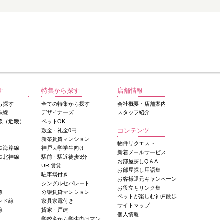
す
特集から探す
店舗情報
ら探す
全ての特集から探す
会社概要・店舗案内
鉄線
デザイナーズ
スタッフ紹介
線（近畿）
ペットOK
コンテンツ
敷金・礼金0円
新築賃貸マンション
物件リクエスト
鉄海岸線
神戸大学学生向け
新着メールサービス
鉄北神線
駅前・駅近徒歩3分
お部屋探しQ＆A
UR 賃貸
お部屋探し用語集
駐車場付き
お客様還元キャンペーン
シングルセパレート
お役立ちリンク集
線
分譲賃貸マンション
ペットが楽しむ神戸散歩
ンド線
家具家電付き
サイトマップ
線
貸家・戸建
個人情報
学校名から学生向けマン