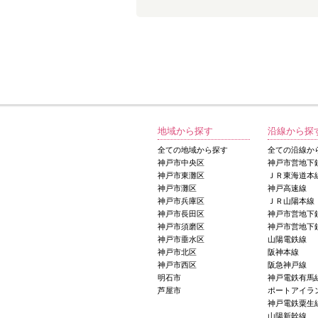
地域から探す
沿線から探
全ての地域から探す
全ての沿線か
神戸市中央区
神戸市営地下
神戸市東灘区
ＪＲ東海道本
神戸市灘区
神戸高速線
神戸市兵庫区
ＪＲ山陽本線
神戸市長田区
神戸市営地下
神戸市須磨区
神戸市営地下
神戸市垂水区
山陽電鉄線
神戸市北区
阪神本線
神戸市西区
阪急神戸線
明石市
神戸電鉄有馬
芦屋市
ポートアイラ
神戸電鉄粟生
山陽新幹線